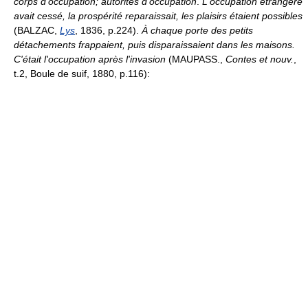
corps d'occupation; autorités d'occupation
.
L'occupation étrangère
avait cessé, la prospérité reparaissait, les plaisirs étaient possibles
(BALZAC,
Lys
, 1836, p.224).
À chaque porte des petits
détachements frappaient, puis disparaissaient dans les maisons.
C'était l'occupation après l'invasion
(MAUPASS.,
Contes et nouv.
,
t.2, Boule de suif, 1880, p.116):