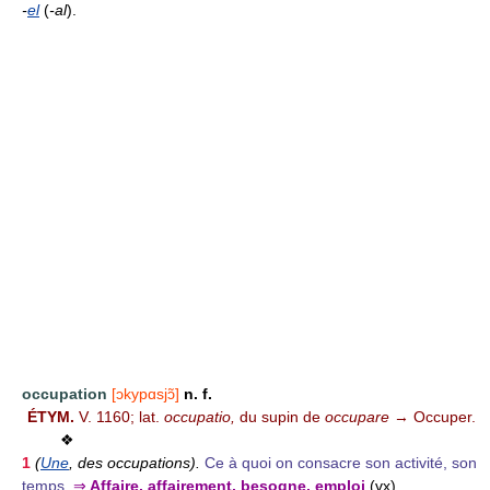
-
el
(
-al
).
occupation
[ɔkypɑsjɔ̃]
n. f.
ÉTYM.
V. 1160; lat.
occupatio,
du supin de
occupare
→ Occuper.
❖
1
(
Une
, des occupations).
Ce à quoi on consacre son activité, son
temps.
⇒
Affaire, affairement, besogne, emploi
(vx),