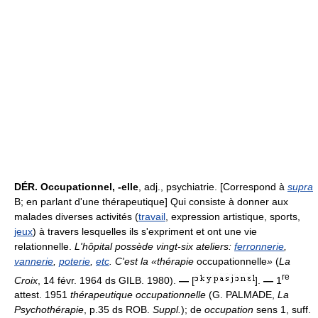
DÉR.
Occupationnel, -elle
, adj., psychiatrie. [Correspond à
supra
B; en parlant d'une thérapeutique] Qui consiste à donner aux
malades diverses activités (
travail
, expression artistique, sports,
jeux
) à travers lesquelles ils s'expriment et ont une vie
relationnelle.
L'hôpital possède vingt-six ateliers:
ferronnerie
,
vannerie
,
poterie
,
etc
. C'est la «thérapie
occupationnelle
»
(
La
re
Croix
, 14 févr. 1964 ds GILB. 1980).
—
[
].
—
1
attest. 1951
thérapeutique occupationnelle
(G. PALMADE,
La
Psychothérapie
, p.35 ds ROB.
Suppl.
); de
occupation
sens 1, suff.