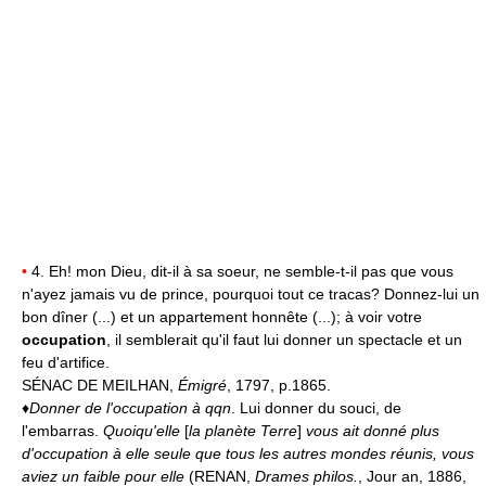
•
4. Eh! mon Dieu, dit-il à sa soeur, ne semble-t-il pas que vous
n'ayez jamais vu de prince, pourquoi tout ce tracas? Donnez-lui un
bon dîner (...) et un appartement honnête (...); à voir votre
occupation
, il semblerait qu'il faut lui donner un spectacle et un
feu d'artifice.
SÉNAC DE MEILHAN,
Émigré
, 1797, p.1865.
♦
Donner de l'occupation à qqn
. Lui donner du souci, de
l'embarras.
Quoiqu'elle
[
la planète Terre
]
vous ait donné plus
d'occupation à elle seule que tous les autres mondes réunis, vous
aviez un faible pour elle
(RENAN,
Drames philos.
, Jour an, 1886,