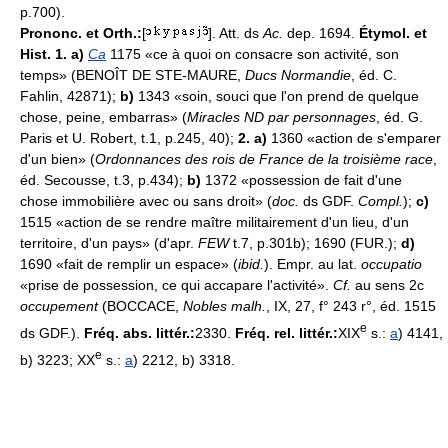
p.700).
Prononc. et Orth.:
[
]. Att. ds
Ac.
dep. 1694.
Étymol. et
Hist. 1. a)
Ca
1175 «ce à quoi on consacre son activité, son
temps» (BENOÎT DE STE-MAURE,
Ducs Normandie
, éd. C.
Fahlin, 42871);
b)
1343 «soin, souci que l'on prend de quelque
chose, peine, embarras» (
Miracles ND par personnages
, éd. G.
Paris et U. Robert, t.1, p.245, 40);
2. a)
1360 «action de s'emparer
d'un bien» (
Ordonnances des rois de France de la troisième race
,
éd. Secousse, t.3, p.434);
b)
1372 «possession de fait d'une
chose immobilière avec ou sans droit» (
doc.
ds GDF.
Compl.
);
c)
1515 «action de se rendre maître militairement d'un lieu, d'un
territoire, d'un pays» (d'apr.
FEW
t.7, p.301b); 1690 (FUR.);
d)
1690 «fait de remplir un espace» (
ibid.
). Empr. au lat.
occupatio
«prise de possession, ce qui accapare l'activité».
Cf.
au sens 2c
occupement
(BOCCACE,
Nobles malh.
, IX, 27, f° 243 r°, éd. 1515
e
ds GDF.).
Fréq. abs. littér.:
2330.
Fréq. rel. littér.:
XIX
s.:
a
) 4141,
e
b) 3223; XX
s.:
a
) 2212, b) 3318.