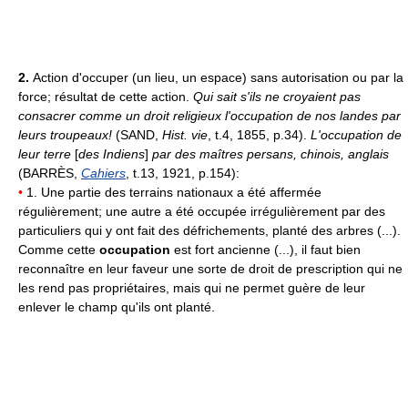
2.
Action d'occuper (un lieu, un espace) sans autorisation ou par la
force; résultat de cette action.
Qui sait s'ils ne croyaient pas
consacrer comme un droit religieux l'occupation de nos landes par
leurs troupeaux!
(SAND,
Hist. vie
, t.4, 1855, p.34).
L'occupation de
leur terre
[
des Indiens
]
par des maîtres persans, chinois, anglais
(BARRÈS,
Cahiers
, t.13, 1921, p.154):
•
1. Une partie des terrains nationaux a été affermée
régulièrement; une autre a été occupée irrégulièrement par des
particuliers qui y ont fait des défrichements, planté des arbres (...).
Comme cette
occupation
est fort ancienne (...), il faut bien
reconnaître en leur faveur une sorte de droit de prescription qui ne
les rend pas propriétaires, mais qui ne permet guère de leur
enlever le champ qu'ils ont planté.