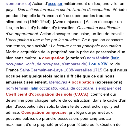
s'emparer de)
Action d'
occuper
militairement un lieu, une ville, un
pays :
Des actions terroristes contre l'armée d'occupation.
Période
pendant laquelle la France a été occupée par les troupes
allemandes (1940-1944). [Avec majuscule.] Action d'occuper un
lieu, un local, d'y habiter, d'y travailler :
Occupation insuffisante
d'un appartement.
Action d'occuper une usine, un lieu de travail :
L'occupation d'une mine par les ouvriers.
Ce à quoi on consacre
son temps, son activité :
La lecture est sa principale occupation.
Mode d'acquisition de la propriété par la prise de possession d'un
bien sans maître. ●
occupation
(citations)
nom féminin
(
latin
occupatio
,
-onis
, de
occupare
, s'emparer de)
Louis XIV
, roi de
France
Saint-Germain-en-Laye 1638-Versailles 1715
Ce qui nous
occupe est quelquefois moins difficile que ce qui nous
amuserait seulement.
Mémoires
●
occupation
(expressions)
nom féminin
(
latin
occupatio
,
-onis
, de
occupare
, s'emparer de)
Coefficient d'occupation des sols (C.O.S.),
coefficient qui
détermine pour chaque nature de construction, dans le cadre d'un
plan d'occupation des sols, la densité de construction qui y est
admise.
Occupation temporaire,
privilège qui permet aux
pouvoirs publics de prendre possession, pour cinq ans au
maximum, d'une propriété privée pour l'étude ou l'exécution de