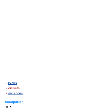
-
loisirs
- oisiveté
-
vacances
occupation
n.
f.