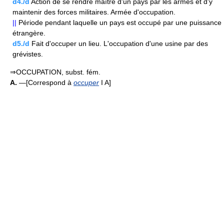
d4./d
Action de se rendre maître d'un pays par les armes et d'y
maintenir des forces militaires. Armée d'occupation.
||
Période pendant laquelle un pays est occupé par une puissance
étrangère.
d5./d
Fait d'occuper un lieu. L'occupation d'une usine par des
grévistes.
⇒OCCUPATION, subst. fém.
A.
—[Correspond à
occuper
I A]