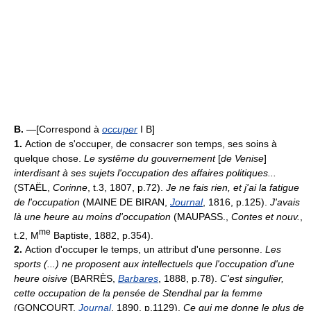
B.
—[Correspond à
occuper
I B]
1.
Action de s'occuper, de consacrer son temps, ses soins à
quelque chose.
Le systême du gouvernement
[
de Venise
]
interdisant à ses sujets l'occupation des affaires politiques...
(STAËL,
Corinne
, t.3, 1807, p.72).
Je ne fais rien, et j'ai la fatigue
de l'occupation
(MAINE DE BIRAN,
Journal
, 1816, p.125).
J'avais
là une heure au moins d'occupation
(MAUPASS.,
Contes et nouv.
,
me
t.2, M
Baptiste, 1882, p.354).
2.
Action d'occuper le temps, un attribut d'une personne.
Les
sports (...) ne proposent aux intellectuels que l'occupation d'une
heure oisive
(BARRÈS,
Barbares
, 1888, p.78).
C'est singulier,
cette occupation de la pensée de Stendhal par la femme
(GONCOURT,
Journal
, 1890, p.1129).
Ce qui me donne le plus de