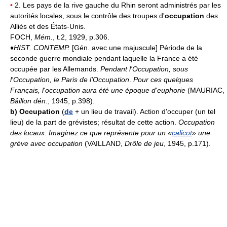
•
2. Les pays de la rive gauche du Rhin seront administrés par les
autorités locales, sous le contrôle des troupes d'
occupation
des
Alliés et des États-Unis.
FOCH,
Mém.
, t.2, 1929, p.306.
♦
HIST. CONTEMP.
[Gén. avec une majuscule] Période de la
seconde guerre mondiale pendant laquelle la France a été
occupée par les Allemands.
Pendant l'Occupation, sous
l'Occupation, le Paris de l'Occupation
.
Pour ces quelques
Français, l'occupation aura été une époque d'euphorie
(MAURIAC,
Bâillon dén.
, 1945, p.398).
b)
Occupation
(
de
+ un lieu de travail). Action d'occuper (un tel
lieu) de la part de grévistes; résultat de cette action.
Occupation
des locaux.
Imaginez ce que représente pour un «
calicot
» une
grève avec occupation
(VAILLAND,
Drôle de jeu
, 1945, p.171).