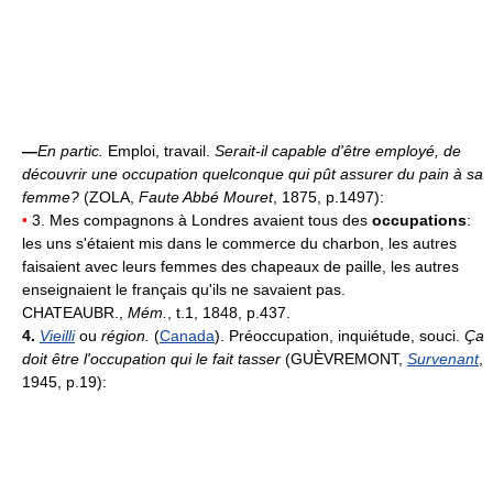
—
En partic.
Emploi, travail.
Serait-il capable d'être employé, de
découvrir une occupation quelconque qui pût assurer du pain à sa
femme?
(ZOLA,
Faute Abbé Mouret
, 1875, p.1497):
•
3. Mes compagnons à Londres avaient tous des
occupations
:
les uns s'étaient mis dans le commerce du charbon, les autres
faisaient avec leurs femmes des chapeaux de paille, les autres
enseignaient le français qu'ils ne savaient pas.
CHATEAUBR.,
Mém.
, t.1, 1848, p.437.
4.
Vieilli
ou
région.
(
Canada
). Préoccupation, inquiétude, souci.
Ça
doit être l'occupation qui le fait tasser
(GUÈVREMONT,
Survenant
,
1945, p.19):