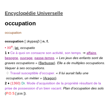
Encyclopédie Universelle
occupation
occupation
occupation
[ ɔkypasjɔ̃ ]
n. f.
e
•
XII
;
lat.
occupatio
1
♦
Ce à quoi on consacre son activité, son temps.
⇒
affaire
,
besogne
,
ouvrage
,
passe-temps
.
« Les jeux des enfants sont de
graves occupations »
(
Barbusse
)
. Elle a de multiples occupations.
Vaquer à ses occupations.
♢
Travail susceptible d'occuper.
« Il lui aurait fallu une
occupation, un métier »
(
Aragon
)
.
2
♦
(1360)
Dr.
Mode d'acquisition de la propriété résultant de la
prise de possession d'un bien vacant.
Plan d'occupation des sols
(
P.O.S.
[ pɔs ]).