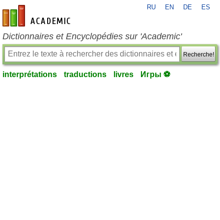
RU
EN
DE
ES
fr-academic.com
Dictionnaires et Encyclopédies sur 'Academic'
Recherche!
interprétations
traductions
livres
Игры ⚽