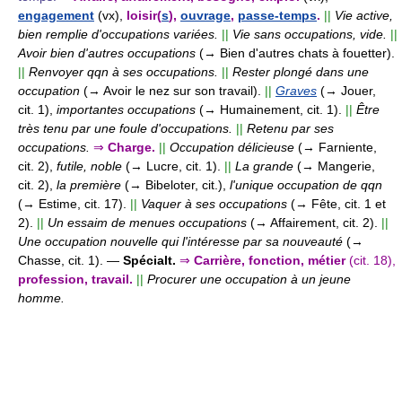
engagement
(vx),
loisir(
s
),
ouvrage
,
passe-temps
.
||
Vie active,
bien remplie d'occupations variées.
||
Vie sans occupations, vide.
||
Avoir bien d'autres occupations
(→ Bien d'autres chats à fouetter).
||
Renvoyer qqn à ses occupations.
||
Rester plongé dans une
occupation
(→ Avoir le nez sur son travail).
||
Graves
(→ Jouer,
cit. 1),
importantes occupations
(→ Humainement, cit. 1).
||
Être
très tenu par une foule d'occupations.
||
Retenu par ses
occupations.
⇒
Charge.
||
Occupation délicieuse
(→ Farniente,
cit. 2),
futile, noble
(→ Lucre, cit. 1).
||
La grande
(→ Mangerie,
cit. 2),
la première
(→ Bibeloter, cit.),
l'unique occupation de qqn
(→ Estime, cit. 17).
||
Vaquer à ses occupations
(→ Fête, cit. 1 et
2).
||
Un essaim de menues occupations
(→ Affairement, cit. 2).
||
Une occupation nouvelle qui l'intéresse par sa nouveauté
(→
Chasse, cit. 1).
—
Spécialt.
⇒
Carrière, fonction, métier
(cit. 18),
profession, travail.
||
Procurer une occupation à un jeune
homme.